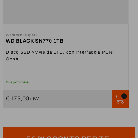
Messaggio
Western Digital
WD BLACK SN770 1TB
Disco SSD NVMe da 1TB, con interfaccia PCIe
Dichiaro di avere letto e di accettare
le
Gen4
condizioni sul trattamento dei dati personali
INVIA
Disponibile
Non
€ 175,00
€ 