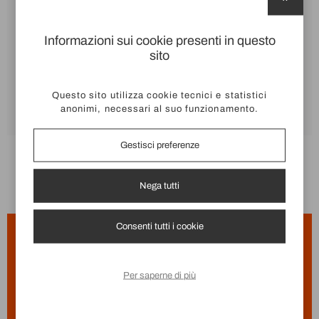
-
+
AGGIUNGI AL CARRELLO
Informazioni sui cookie presenti in questo
sito
Spedizione assicurata
Cambi e restituzioni entro 14 giorni
Questo sito utilizza cookie tecnici e statistici
Aggiungi alla lista dei desideri
anonimi, necessari al suo funzionamento.
Gestisci preferenze
Nega tutti
Consenti tutti i cookie
5€ DI SCONTO PER TE:
ISCRIVITI ALLA
NEWSLETTER
Per saperne di più